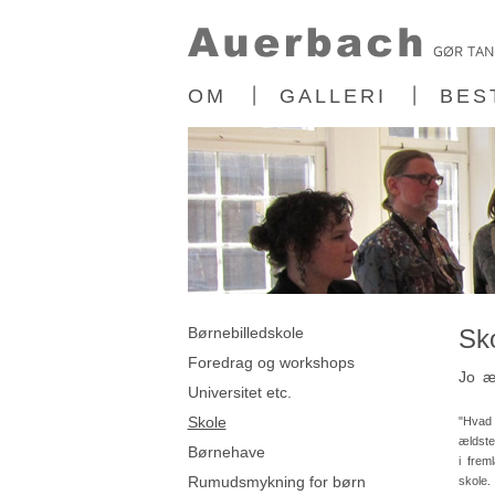
OM
GALLERI
BES
Børnebilledskole
Sko
Foredrag og workshops
Jo æ
Universitet etc.
Skole
"Hvad 
ældst
Børnehave
i frem
Rumudsmykning for børn
skole.