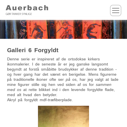
M
Galleri 6 Forgyldt
Denne serie er inspireret af de ortodokse kirkers
ikonmalerier. I de seneste år er jeg ganske langsomt
begyndt at forstå småbitte brudsykker af denne tradition -
og hver gang har det været en berigelse. Mens figurerne
på traditionelle ikoner ofte ser
på
os, har jeg valgt at lade
mine figurer stille sig hen ved siden af os for
sammen
med os
at rette blikket ind i den levende forgyldte flade,
med alt hvad den betyder.
Akryl på forgyldt mdf-træfiberplade.