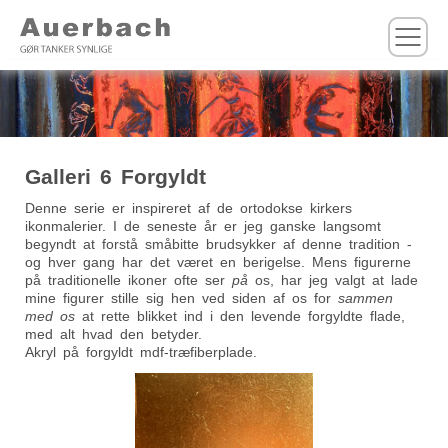
M
Galleri 6 Forgyldt
Denne serie er inspireret af de ortodokse kirkers
ikonmalerier. I de seneste år er jeg ganske langsomt
begyndt at forstå småbitte brudsykker af denne tradition -
og hver gang har det været en berigelse. Mens figurerne
på traditionelle ikoner ofte ser
på
os, har jeg valgt at lade
mine figurer stille sig hen ved siden af os for
sammen
med os
at rette blikket ind i den levende forgyldte flade,
med alt hvad den betyder.
Akryl på forgyldt mdf-træfiberplade.