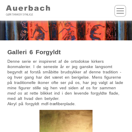
M
Galleri 6 Forgyldt
Denne serie er inspireret af de ortodokse kirkers
ikonmalerier. I de seneste år er jeg ganske langsomt
begyndt at forstå småbitte brudsykker af denne tradition -
og hver gang har det været en berigelse. Mens figurerne
på traditionelle ikoner ofte ser
på
os, har jeg valgt at lade
mine figurer stille sig hen ved siden af os for
sammen
med os
at rette blikket ind i den levende forgyldte flade,
med alt hvad den betyder.
Akryl på forgyldt mdf-træfiberplade.