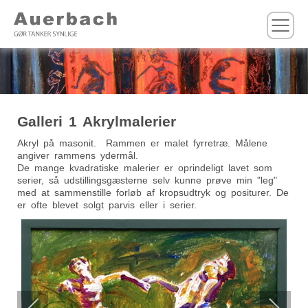
M
Galleri 1 Akrylmalerier
Akryl på masonit. Rammen er malet fyrretræ. Målene
angiver rammens ydermål.
De mange kvadratiske malerier er oprindeligt lavet som
serier, så udstillingsgæsterne selv kunne prøve min "leg"
med at sammenstille forløb af kropsudtryk og positurer. De
er ofte blevet solgt parvis eller i serier.