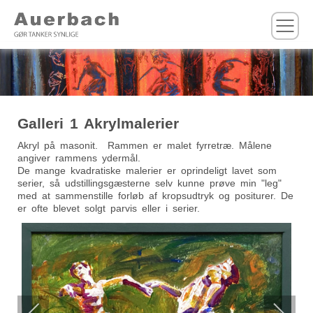
M
Galleri 1 Akrylmalerier
Akryl på masonit. Rammen er malet fyrretræ. Målene
angiver rammens ydermål.
De mange kvadratiske malerier er oprindeligt lavet som
serier, så udstillingsgæsterne selv kunne prøve min "leg"
med at sammenstille forløb af kropsudtryk og positurer. De
er ofte blevet solgt parvis eller i serier.