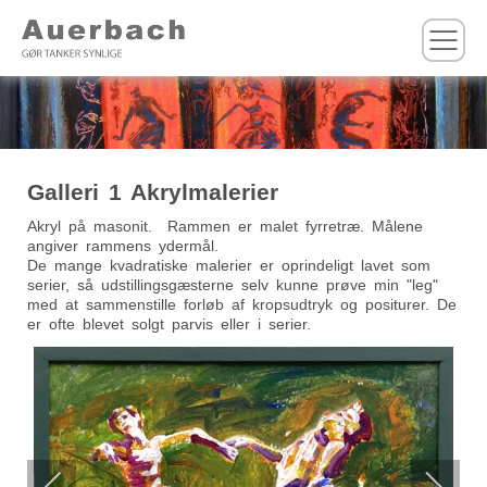
M
Galleri 1 Akrylmalerier
Akryl på masonit. Rammen er malet fyrretræ. Målene
angiver rammens ydermål.
De mange kvadratiske malerier er oprindeligt lavet som
serier, så udstillingsgæsterne selv kunne prøve min "leg"
med at sammenstille forløb af kropsudtryk og positurer. De
er ofte blevet solgt parvis eller i serier.