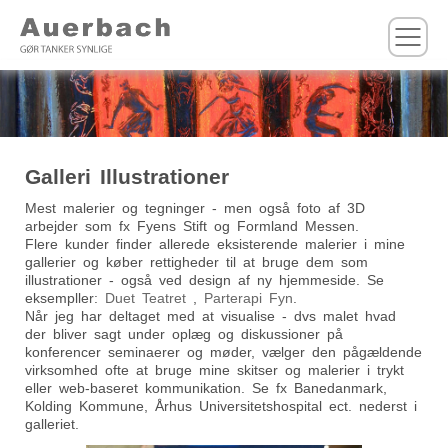
M
Galleri Illustrationer
Mest malerier og tegninger - men også foto af 3D
arbejder som fx Fyens Stift og Formland Messen.
Flere kunder finder allerede eksisterende malerier i mine
gallerier og køber rettigheder til at bruge dem som
illustrationer - også ved design af ny hjemmeside. Se
eksempller:
Duet Teatret
,
Parterapi Fyn
.
Når jeg har deltaget med at visualise - dvs malet hvad
der bliver sagt under oplæg og diskussioner på
konferencer seminaerer og møder, vælger den pågældende
virksomhed ofte at bruge mine skitser og malerier i trykt
eller web-baseret kommunikation. Se fx Banedanmark,
Kolding Kommune, Århus Universitetshospital ect. nederst i
galleriet.