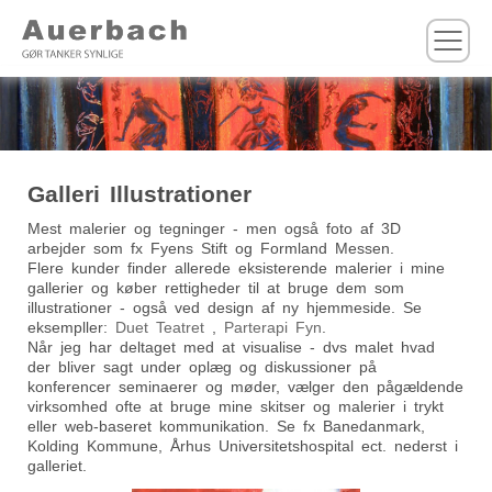
M
Galleri Illustrationer
Mest malerier og tegninger - men også foto af 3D
arbejder som fx Fyens Stift og Formland Messen.
Flere kunder finder allerede eksisterende malerier i mine
gallerier og køber rettigheder til at bruge dem som
illustrationer - også ved design af ny hjemmeside. Se
eksempller:
Duet Teatret
,
Parterapi Fyn
.
Når jeg har deltaget med at visualise - dvs malet hvad
der bliver sagt under oplæg og diskussioner på
konferencer seminaerer og møder, vælger den pågældende
virksomhed ofte at bruge mine skitser og malerier i trykt
eller web-baseret kommunikation. Se fx Banedanmark,
Kolding Kommune, Århus Universitetshospital ect. nederst i
galleriet.