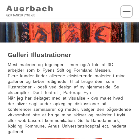
M
Galleri Illustrationer
Mest malerier og tegninger - men også foto af 3D
arbejder som fx Fyens Stift og Formland Messen.
Flere kunder finder allerede eksisterende malerier i mine
gallerier og køber rettigheder til at bruge dem som
illustrationer - også ved design af ny hjemmeside. Se
eksempller:
Duet Teatret
,
Parterapi Fyn
.
Når jeg har deltaget med at visualise - dvs malet hvad
der bliver sagt under oplæg og diskussioner på
konferencer seminaerer og møder, vælger den pågældende
virksomhed ofte at bruge mine skitser og malerier i trykt
eller web-baseret kommunikation. Se fx Banedanmark,
Kolding Kommune, Århus Universitetshospital ect. nederst i
galleriet.