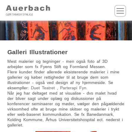
M
Galleri Illustrationer
Mest malerier og tegninger - men også foto af 3D
arbejder som fx Fyens Stift og Formland Messen.
Flere kunder finder allerede eksisterende malerier i mine
gallerier og køber rettigheder til at bruge dem som
illustrationer - også ved design af ny hjemmeside. Se
eksempller:
Duet Teatret
,
Parterapi Fyn
.
Når jeg har deltaget med at visualise - dvs malet hvad
der bliver sagt under oplæg og diskussioner på
konferencer seminaerer og møder, vælger den pågældende
virksomhed ofte at bruge mine skitser og malerier i trykt
eller web-baseret kommunikation. Se fx Banedanmark,
Kolding Kommune, Århus Universitetshospital ect. nederst i
galleriet.