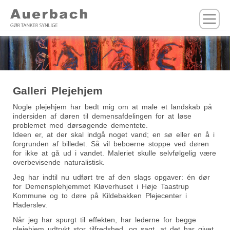
M
Galleri Plejehjem
Nogle plejehjem har bedt mig om at male et landskab på
indersiden af døren til demensafdelingen for at løse
problemet med dørsøgende dementete.
Ideen er, at der skal indgå noget vand; en sø eller en å i
forgrunden af billedet. Så vil beboerne stoppe ved døren
for ikke at gå ud i vandet. Maleriet skulle selvfølgelig være
overbevisende naturalistisk.
Jeg har indtil nu udført tre af den slags opgaver: én dør
for Demensplehjemmet Kløverhuset i Høje Taastrup
Kommune og to døre på Kildebakken Plejecenter i
Haderslev.
Når jeg har spurgt til effekten, har lederne for begge
plejehjem udtrykt stor tilfredshed, og sagt, at det har givet