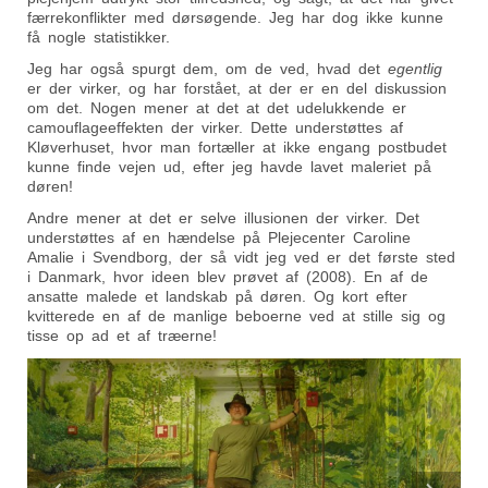
færrekonflikter med dørsøgende. Jeg har dog ikke kunne
få nogle statistikker.
Jeg har også spurgt dem, om de ved, hvad det
egentlig
er der virker, og har forstået, at der er en del diskussion
om det. Nogen mener at det at det udelukkende er
camouflageeffekten der virker. Dette understøttes af
Kløverhuset, hvor man fortæller at ikke engang postbudet
kunne finde vejen ud, efter jeg havde lavet maleriet på
døren!
Andre mener at det er selve illusionen der virker. Det
understøttes af en hændelse på Plejecenter Caroline
Amalie i Svendborg, der så vidt jeg ved er det første sted
i Danmark, hvor ideen blev prøvet af (2008). En af de
ansatte malede et landskab på døren. Og kort efter
kvitterede en af de manlige beboerne ved at stille sig og
tisse op ad et af træerne!